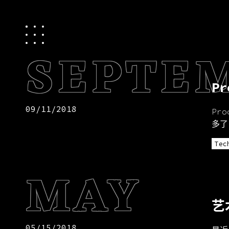
SEPTE
P
09/11/2018
Pr
多了
Tec
MAY
艺
05/15/2018